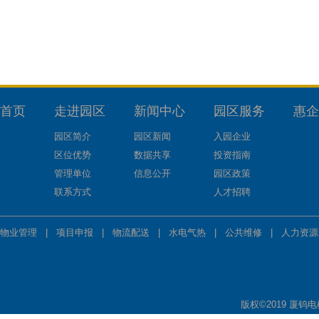
首页
走进园区
新闻中心
园区服务
惠企
园区简介
园区新闻
入园企业
区位优势
数据共享
投资指南
管理单位
信息公开
园区政策
联系方式
人才招聘
物业管理
|
项目申报
|
物流配送
|
水电气热
|
公共维修
|
人力资源
版权©2019 厦钨