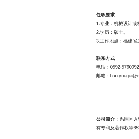
任职要求
1.专业：机械设计
2.学历：硕士。
3.工作地点：福建省
联系方式
电话：0592-5760092
邮箱：hao.yougui@c
公司简介
：系园区入
有专利及著作权等6