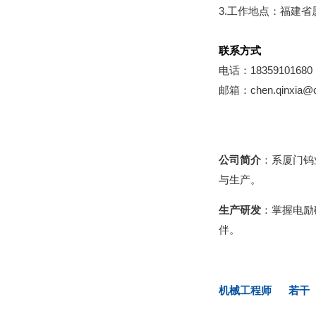
3.工作地点：福建省
联系方式
电话：18359101680
邮箱：chen.qinxia@c
公司简介
：系厦门钨
与生产。
生产研发
：掌握电励
伴。
机械工程师 若干