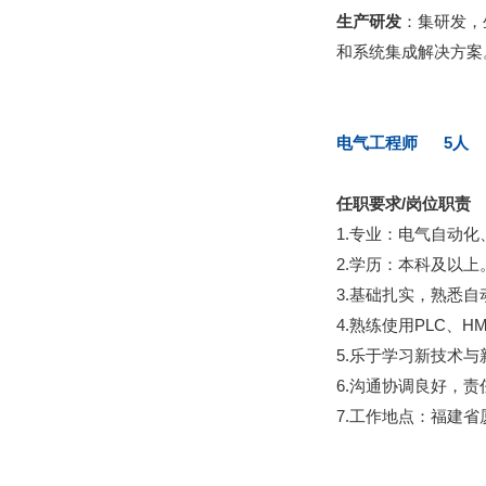
生产研发
：集研发，
和系统集成解决方案
电气工程师 5人
任职要求/岗位职责
1.专业：电气自动
2.学历：本科及以上
3.基础扎实，熟悉
4.熟练使用PLC、H
5.乐于学习新技术
6.沟通协调良好，
7.工作地点：福建省